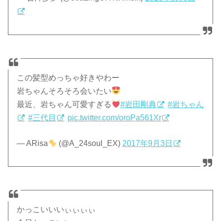
この髪型めっちゃ好きやわー
岩ちゃんそろそろ会いたい
最近、岩ちゃん可愛すぎる
#岩田剛典
#岩ちゃん
#三代目
pic.twitter.com/oroPa561Xr
— ARisa
(@A_24soul_EX)
2017年9月3日
かっこいいいぃぃぃぃ