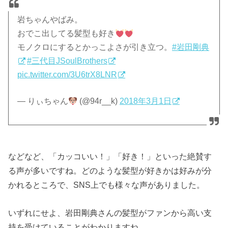
岩ちゃんやばみ。
おでこ出してる髪型も好き
モノクロにするとかっこよさが引き立つ。
#岩田剛典
#三代目JSoulBrothers
pic.twitter.com/3U6trX8LNR
— りぃちゃん
(@94r__k)
2018年3月1日
などなど、「カッコいい！」「好き！」といった絶賛す
る声が多いですね。どのような髪型が好きかは好みが分
かれるところで、SNS上でも様々な声がありました。
いずれにせよ、岩田剛典さんの髪型がファンから高い支
持を受けていることがわかりますね。