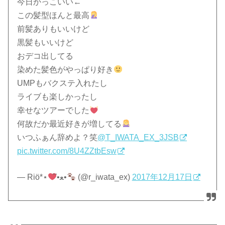
今日かっこいい←
この髪型ほんと最高
前髪ありもいいけど
黒髪もいいけど
おデコ出してる
染めた髪色がやっぱり好き
UMPもバクステ入れたし
ライブも楽しかったし
幸せなツアーでした
何故だか最近好きが増してる
いつふぁん辞めよ？笑
@T_IWATA_EX_3JSB
pic.twitter.com/8U4ZZtbEsw
— Riӧ*⋆
⃛•ﻌ•
(@r_iwata_ex)
2017年12月17日