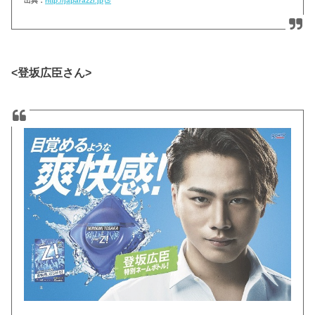
出典：
http://japarazzi.jp
<登坂広臣さん>