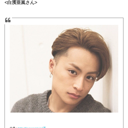
<白濱亜嵐さん>