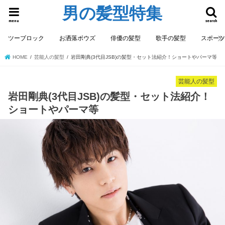
男の髪型特集
menu
search
ツーブロック
お洒落ボウズ
俳優の髪型
歌手の髪型
スポー
HOME
芸能人の髪型
岩田剛典(3代目JSB)の髪型・セット法紹介！ショートやパーマ等
芸能人の髪型
岩田剛典(3代目JSB)の髪型・セット法紹介！
ショートやパーマ等