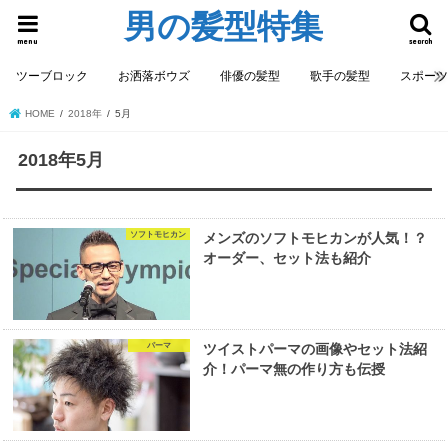
男の髪型特集
menu
search
ツーブロック
お洒落ボウズ
俳優の髪型
歌手の髪型
スポー
HOME
2018年
5月
2018年5月
ソフトモヒカン
メンズのソフトモヒカンが人気！？
オーダー、セット法も紹介
パーマ
ツイストパーマの画像やセット法紹
介！パーマ無の作り方も伝授