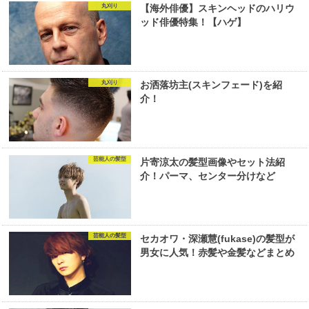
丸刈り
【海外俳優】スキンヘッドのハリウ
ッド俳優特集！【ハゲ】
丸刈り
お洒落坊主(スキンフェード)を紹
介！
芸能人の髪型
片寄涼太の髪型画像やセット法紹
介！パーマ、センター分けなど
芸能人の髪型
セカオワ・深瀬慧(fukase)の髪型が
男女に人気！赤髪や金髪などまとめ