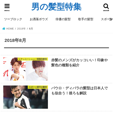
男の髪型特集
menu
search
ツーブロック
お洒落ボウズ
俳優の髪型
歌手の髪型
スポー
HOME
2018年
8月
2018年8月
シチュエーション・特徴別髪型
赤髪のメンズがカッコいい！印象や
髪色の種類を紹介
スポーツ選手の髪型
パウロ・ディバラの髪型は日本人で
も似合う！後ろも解説