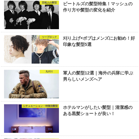
芸能人の髪型
ビートルズの髪型特集！マッシュの
作り方や髪型の変化を紹介
ツーブロック
刈り上げ×ボブはメンズにお勧め！好
印象な髪型5選
丸刈り
軍人の髪型12選｜海外の兵隊に学ぶ
男らしいメンズへア
シチュエーション・特徴別髪型
ホテルマンがしたい髪型｜清潔感の
ある黒髪ショートが良い！