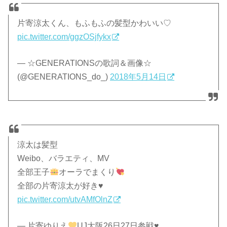
片寄涼太くん、もふもふの髪型かわいい♡
pic.twitter.com/ggzOSjfykx
— ☆GENERATIONSの歌詞＆画像☆
(@GENERATIONS_do_)
2018年5月14日
涼太は髪型
Weibo、バラエティ、MV
全部王子
オーラでまくり
全部の片寄涼太が好き♥
pic.twitter.com/utvAMfOlnZ
— 片寄ゆりえ
UJ大阪26日27日参戦
♥