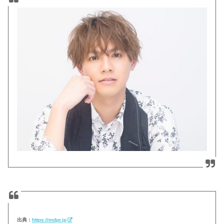
出典：
https://mdpr.jp