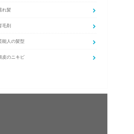
濡れ髪
育毛剤
芸能人の髪型
頭皮のニキビ