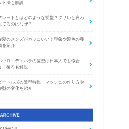
ット法も解説
マレットとはどのような髪型？ダサいと言わ
れてるのはなぜ？
赤髪のメンズがカッコいい！印象や髪色の種
類を紹介
パウロ・ディバラの髪型は日本人でも似合
う！後ろも解説
ビートルズの髪型特集！マッシュの作り方や
髪型の変化を紹介
ARCHIVE
2019年3月