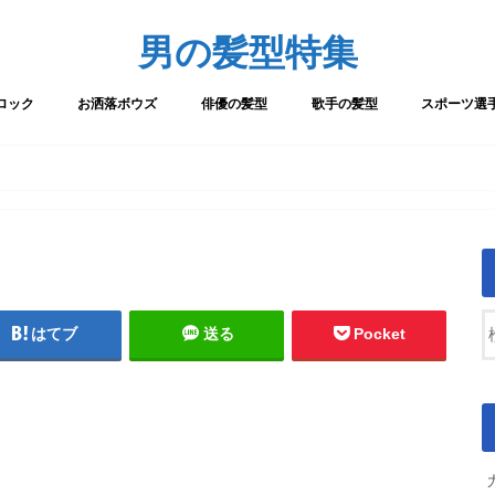
男の髪型特集
ロック
お洒落ボウズ
俳優の髪型
歌手の髪型
スポーツ選
はてブ
送る
Pocket