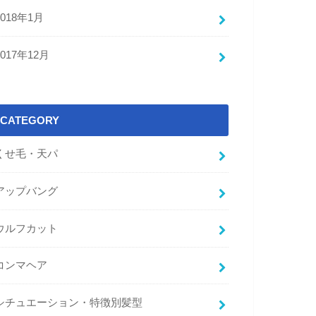
2018年1月
2017年12月
CATEGORY
くせ毛・天パ
アップバング
ウルフカット
コンマヘア
シチュエーション・特徴別髪型