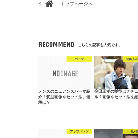
トップページへ
RECOMMEND
こちらの記事も人気です。
パーマ
芸能人
メンズのニュアンスパーマ紹
窪田正孝の髪型はナチ
介！髪型画像やセット法、値
ル？画像やセット法を
段は？
アップバング
丸刈