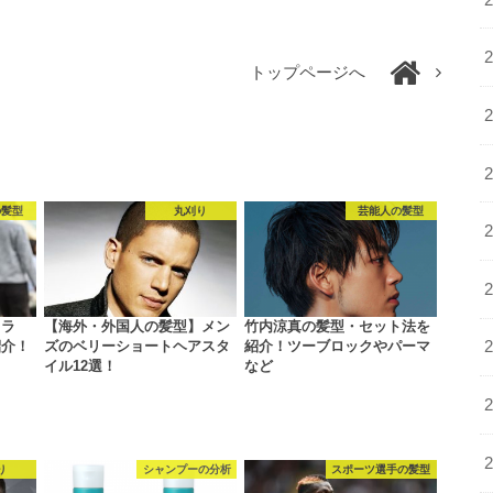
トップページへ
の髪型
丸刈り
芸能人の髪型
ュラ
【海外・外国人の髪型】メン
竹内涼真の髪型・セット法を
紹介！
ズのベリーショートヘアスタ
紹介！ツーブロックやパーマ
イル12選！
など
り
シャンプーの分析
スポーツ選手の髪型