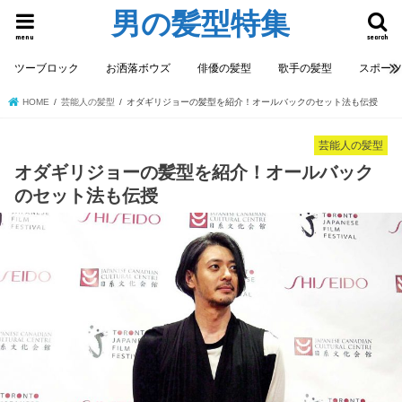
男の髪型特集
menu
search
ツーブロック
お洒落ボウズ
俳優の髪型
歌手の髪型
スポー
HOME
芸能人の髪型
オダギリジョーの髪型を紹介！オールバックのセット法も伝授
芸能人の髪型
オダギリジョーの髪型を紹介！オールバック
のセット法も伝授