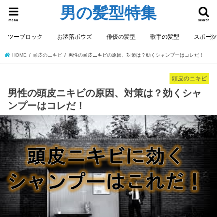
男の髪型特集
menu
search
ツーブロック
お洒落ボウズ
俳優の髪型
歌手の髪型
スポー
HOME
頭皮のニキビ
男性の頭皮ニキビの原因、対策は？効くシャンプーはコレだ！
頭皮のニキビ
男性の頭皮ニキビの原因、対策は？効くシャ
ンプーはコレだ！