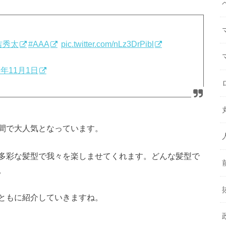
吉秀太
#AAA
pic.twitter.com/nLz3DrPibl
7年11月1日
間で大人気となっています。
多彩な髪型で我々を楽しませてくれます。どんな髪型で
。
ともに紹介していきますね。