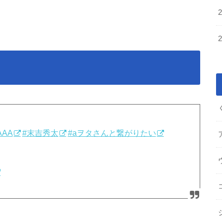
AAA
#末吉秀太
#aヲタさんと繋がりたい