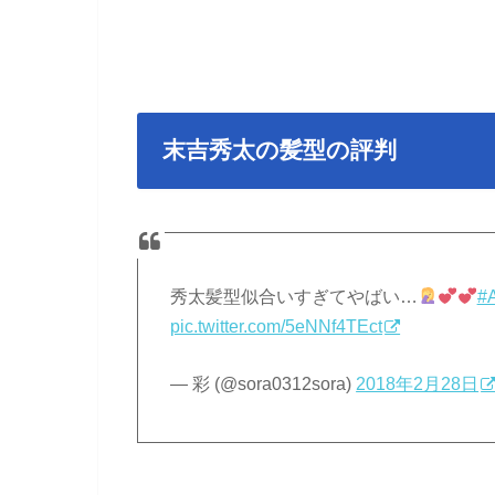
末吉秀太の髪型の評判
秀太髪型似合いすぎてやばい…
#
pic.twitter.com/5eNNf4TEct
— 彩 (@sora0312sora)
2018年2月28日