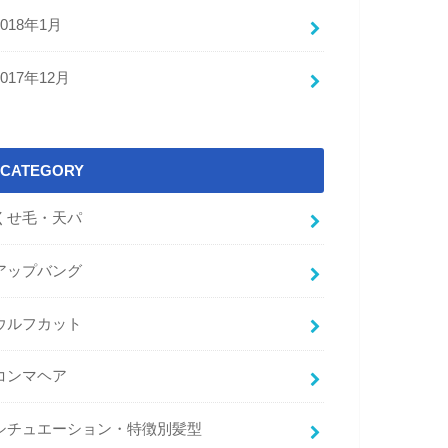
2018年1月
2017年12月
CATEGORY
くせ毛・天パ
アップバング
ウルフカット
コンマヘア
シチュエーション・特徴別髪型