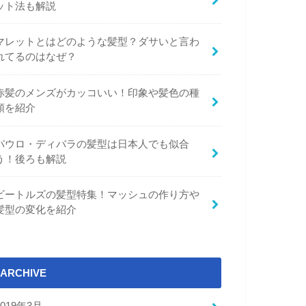
ット法も解説
マレットとはどのような髪型？ダサいと言わ
れてるのはなぜ？
赤髪のメンズがカッコいい！印象や髪色の種
類を紹介
パウロ・ディバラの髪型は日本人でも似合
う！後ろも解説
ビートルズの髪型特集！マッシュの作り方や
髪型の変化を紹介
ARCHIVE
2019年3月