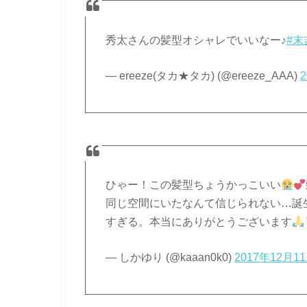
秀太さんの髪型オシャレでいいなー♪
#末
— ereeze(タカ★タカ) (@ereeze_AAA)
ひゃー！この髪型ちょうかっこいい
同じ空間にいたなんて信じられない…誕
すぎる。本当にありがとうございます
— しかゆり (@kaaan0k0)
2017年12月1