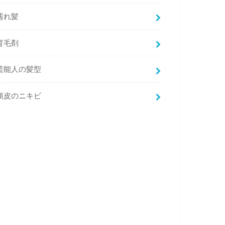
濡れ髪
育毛剤
芸能人の髪型
頭皮のニキビ