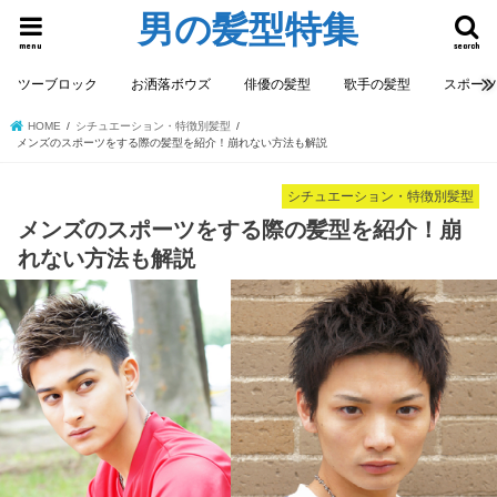
男の髪型特集
menu
search
ツーブロック
お洒落ボウズ
俳優の髪型
歌手の髪型
スポー
HOME
シチュエーション・特徴別髪型
メンズのスポーツをする際の髪型を紹介！崩れない方法も解説
シチュエーション・特徴別髪型
メンズのスポーツをする際の髪型を紹介！崩
れない方法も解説