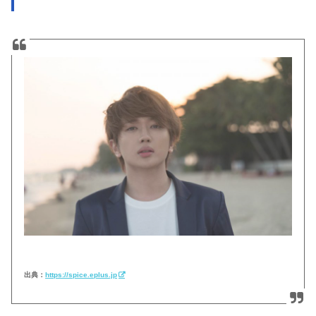
出典：
https://spice.eplus.jp