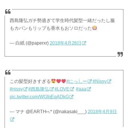
西島隆弘ガチ勢過ぎて学生時代髪型一緒だったし服
もカバンもリップも香水もおソロだった
— 白紙 (@paperxr)
2018年4月26日
この髪型好きすぎる
#にっしー
#Nissy
#nissy
#西島隆弘
#LOVE
#aaa
pic.twitter.com/WGfqEqADkG
— マナ @EARTH⑅.* (@nakasaki___)
2018年4月9日