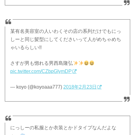
某有名美容室の人いわくその店の系列だけでもにっ
しーと同じ髪型にしてくださいって人がめちゃめち
ゃいるらしい!!
さすが男も惚れる男西島隆弘
pic.twitter.com/CZbpGIymDP
— koyo (@koyoaaa777)
2018年2月23日
にっしーの私服とか衣装とかドタイプなんだよな