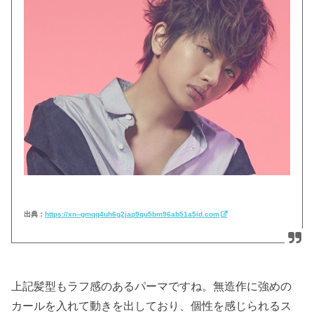
出典：
https://xn--gmqq4uh6g2jap9qu5bm96ab51a5id.com
上記髪型もラフ感のあるパーマですね。無造作に強めの
カールを入れて動きを出しており、個性を感じられるス