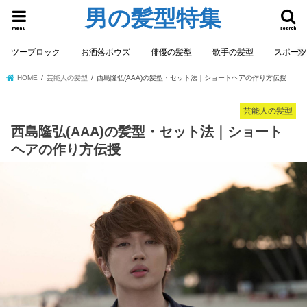
男の髪型特集
menu
search
ツーブロック
お洒落ボウズ
俳優の髪型
歌手の髪型
スポー
HOME
芸能人の髪型
西島隆弘(AAA)の髪型・セット法｜ショートヘアの作り方伝授
芸能人の髪型
西島隆弘(AAA)の髪型・セット法｜ショート
ヘアの作り方伝授